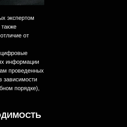
рых экспертом
 также
 отличие от
я цифровые
лях информации
атам проведенных
в зависимости
бном порядке),
ОДИМОСТЬ