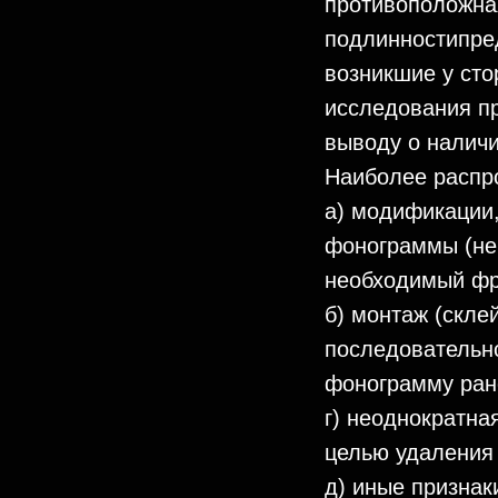
противоположная
подлинностипред
возникшие у сто
исследования пр
выводу о налич
Наиболее распр
а) модификации
фонограммы (не
необходимый фр
б) монтаж (скл
последовательно
фонограмму ране
г) неоднократн
целью удаления
д) иные признак