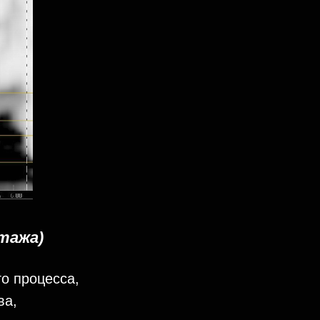
тажа)
го процесса,
ва,