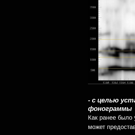
- с целью ус
фонограммы
Как ранее было 
может предостав