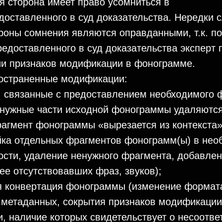
 сторона имеет право усомниться в
оставленного в суд доказательства. Нередки с
роны сомнения являются оправданными, т.к. по
едоставленного в суд доказательства эксперт 
ии признаков модификации в фонограмме.
остраненные модификации:
, связанные с предоставлением необходимого 
нужные части исходной фонограммы удаляются
агмент фонограммы «вырезается из контекста»
ейка отдельных фрагментов фонограмм(ы) в нео
сти, удаление ненужного фрагмента, добавлен
е отсутствовавших фраз, звуков);
ая конвертация фонограммы (изменение формат
 метаданных, сокрытия признаков модификаци
и, наличие которых свидетельствует о несоотве