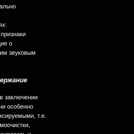
ально
ях:
 признаки
ие о
шим звуковым
держание
в заключении
чи особенно
ксируемыми, т.е.
моочистки,