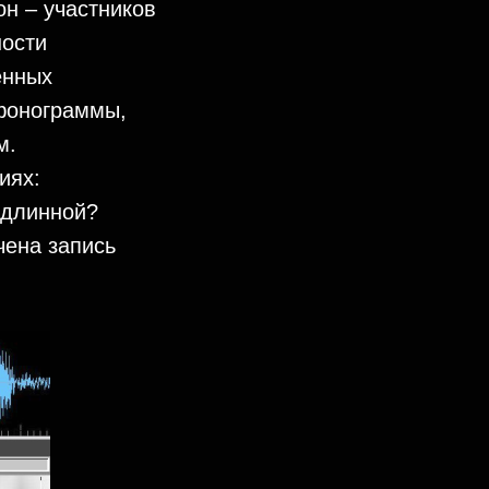
он – участников
ности
енных
фонограммы,
м.
иях:
одлинной?
чена запись