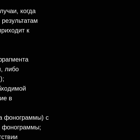
лучаи, когда
 результатам
приходит к
фрагмента
, либо
);
бходимой
ие в
а фонограммы) с
и фонограммы;
тствии