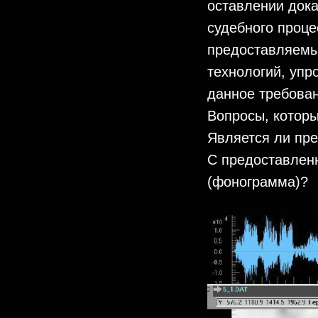
оставлении дока
судебного проц
предоставляемы
технологий, уп
данное требова
Вопросы, которы
Является ли пр
С предоставленн
(фонограмма)?