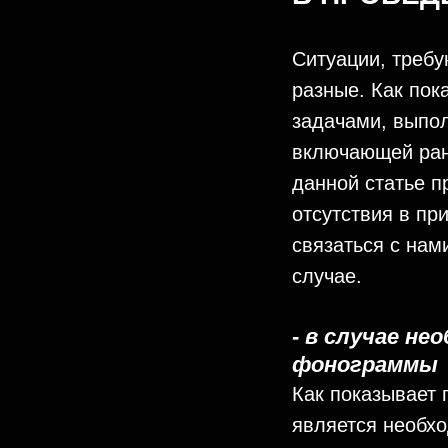
Ситуации, требу
разные. Как пок
задачами, выпол
включающей ран
данной статье п
отсутствия в пр
связаться с нам
случае.
- в случае н
фонограммы
Как показывает
является необх