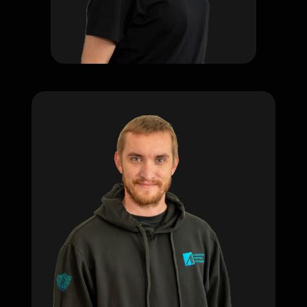
Специализируется на
проведении сложных
компьютерно-
технических экспертиз по
арбитражным....