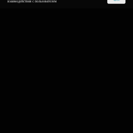
взаимодействия с пользователем
О КОМПАНИИ
Команда
Наше решение
Блог
Отзывы
Контакты
УСЛУГИ
Компьютерная экспертиза
eDiscovery
Внесудебные заключения
Оспаривание СКТЭ
Участие IT-экспертов в суде