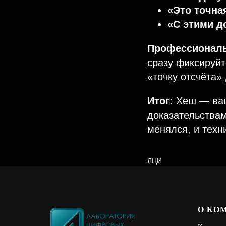
«Это точна
«С этими д
Профессиональ
сразу фиксируйт
«точку отсчёта»
Итог:
Хеш — ваш
доказательствам
менялся, и техн
ЛЦИ
О КО