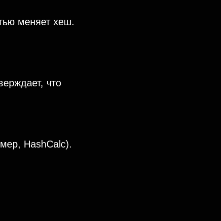
ью меняет хеш.
верждает, что
мер, HashCalc).