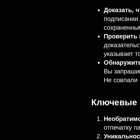
Доказать, 
подписании.
сохраненным
Проверить 
доказательс
указывает т
Обнаружить
Вы запрашив
Не совпали 
Ключевые 
Необратимо
отпечатку п
Уникальнос