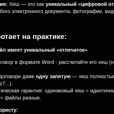
ия:
Хеш — это как
уникальный «цифровой от
ого электронного документа, фотографии, вид
ботает на практике:
л имеет уникальный «отпечаток»
говор в формате Word - рассчитайте его хеш (
 договоре даже
одну запятую
— хеш полностью
7...).
ическая гарантия: одинаковый хеш = идентичн
 = файлы разные.
юристу: