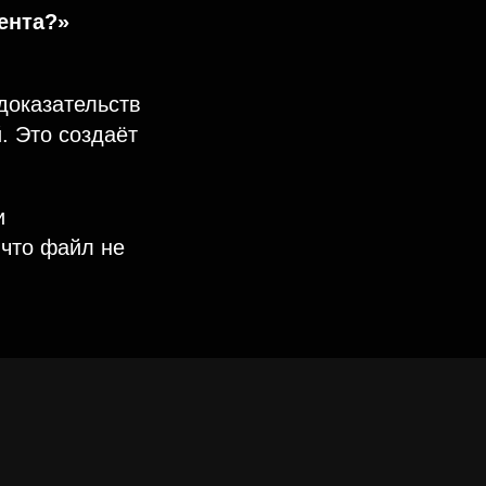
иента?»
доказательств
. Это создаёт
и
 что файл не