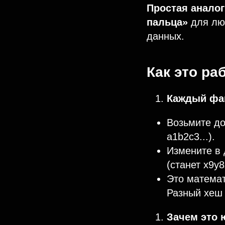
Простая аналог
пальца»
для люб
данных.
Как это ра
Каждый фай
Возьмите до
a1b2c3...).
Измените в
(станет x9y8z
Это математ
Разный хеш
Зачем это 