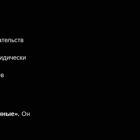
ательств
идически
ев
нные».
Он