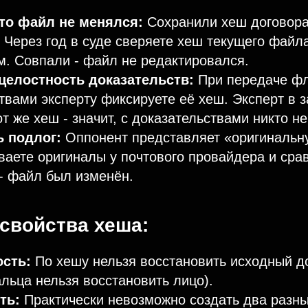
что файл не менялся:
Сохранили хеш договора
 Через год в суде сверяете хеш текущего файла
. Совпали - файл не редактировался.
целостность доказательств:
При передаче ф
твами эксперту фиксируете её хеш. Эксперт в 
от же хеш - значит, с доказательствами никто не
 подлог:
Оппонент представляет «оригинальну
аете оригиналы у почтового провайдера и сра
- файл был изменён.
свойства хеша:
сть:
По хешу нельзя восстановить исходный до
альца нельзя восстановить лицо).
ть:
Практически невозможно создать два разн