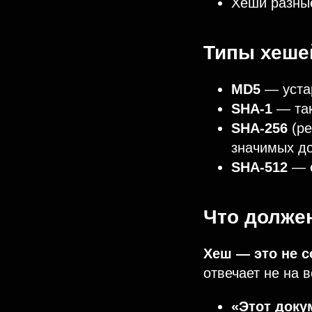
Хеши разные
Типы хешей
MD5
— устар
SHA-1
— так
SHA-256
(ре
значимых д
SHA-512
— е
Что долже
Хеш — это не с
отвечает не на 
«Этот доку