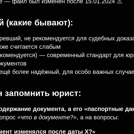
 — файл был изменён после 15.01.2024 ⚠️
 (какие бывают):
евший, не рекомендуется для судебных доказ
же считается слабым
комендуется) — современный стандарт для юр
окументов
щё более надёжный, для особо важных случа
н запомнить юрист:
одержание документа, а его «паспортные да
вопрос
«что в документе?»
, а на вопросы:
мент изменялся после даты Х?»