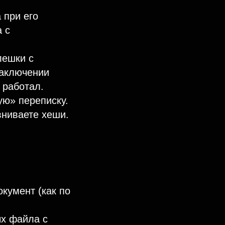
 при его
 с
лешки с
заключении
 работал.
ю» переписку.
вниваете хеши.
кумент (как по
ых файла с