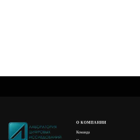
принесло убыток). Игнорирование одной из них
обесценивает работу другой.
Заказывая
комплексную экономическую и
компьютерно-техническую экспертизу
, вы
покупаете не два документа, а один
непротиворечивый вывод, который с вероятностью
95% ляжет в основу решения суда.
Один эксперт видит байты. Другой - рубли. Только
их совместная комплексная работа показывает
полную картину преступления.
ЛЦИ
О КОМПАНИИ
Команда